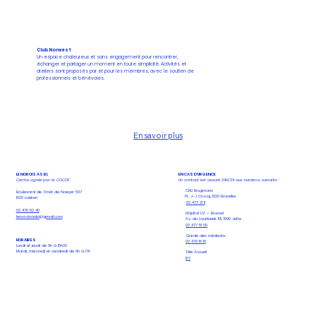
Club Norwest
Un espace chaleureux et sans engagement pour rencontrer,
échanger et partager un moment en toute simplicité. Activités et
ateliers sont proposés par et pour les membres, avec le soutien de
professionnels et bénévoles.
En savoir plus
EN CAS D'URGENCE
LE NOROIS ASBL
Un contact est assuré 24H/24 aux numéros suivants :
Centre agréé par la COCOF
CHU Brugmann
Boulevard de Smet de Naeyer 597
PL. J-J Crocq, 1020 Bruxelles
1020 Laeken
02 477 21 11
02 478 82 40
Hôpital UZ – Brussel
lenoroisasbl@gmail.com
Av. du Laarbeek 101, 1090 Jette
02 477 51 00
Garde des médecins
HORAIRES
02 479 18 18
Lundi et jeudi de 9h à 18h30
Mardi, mercredi et vendredi de 9h à 17h
Télé Accueil
107