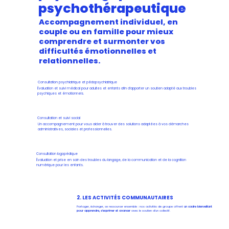
psychothérapeutique
Accompagnement individuel, en
couple ou en famille pour mieux
comprendre et surmonter vos
difficultés émotionnelles et
relationnelles.
Consultation psychiatrique et pédopsychiatrique
Évaluation et suivi médical pour adultes et enfants afin d’apporter un soutien adapté aux troubles
psychiques et émotionnels.
Consultation et suivi social
Un accompagnement pour vous aider à trouver des solutions adaptées à vos démarches
administratives, sociales et professionnelles.
Consultation logopédique
Évaluation et prise en soin des troubles du langage, de la communication et de la cognition
numérique pour les enfants.
2. LES ACTIVITÉS COMMUNAUTAIRES
Partager, échanger, se ressourcer ensemble : nos activités de groupe offrent
un cadre bienveillant
pour apprendre, s’exprimer et avancer
avec le soutien d’un collectif.