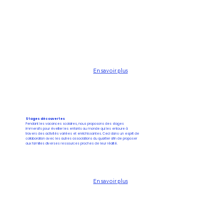
En savoir plus
Stages découvertes
Pendant les vacances scolaires, nous proposons des stages
immersifs pour éveiller les enfants au monde qui les entoure à
travers des activités variées et enrichissantes. Ceci dans un esprit de
collaboration avec les autres associations du quartier afin de proposer
aux familles diverses ressources proches de leur réalité.
En savoir plus