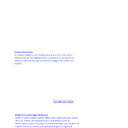
Atelier d’écriture
Un espace ludique où les enfants jouent avec les mots et les
histoires, tout en développant leurs compétences en lecture et
écriture. Cette année, cap sur l’univers magique des contes du
monde !
En savoir plus
Brigitte & Le potager du Norois
Ateliers hebdomadaires gratuits alliant nature, apprentissage et bien-
être. Les enfants développent leurs compétences tout en
découvrant la culture du potager et la transformation des récoltes. Un
espace inclusif où chacun peut grandir, partager et s’épanouir.