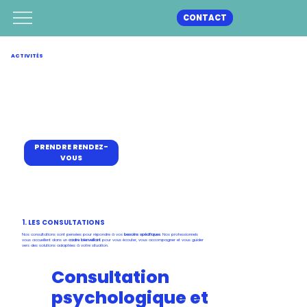
CONTACT
ACTIVITÉS
PRENDRE RENDEZ-
VOUS
1. LES CONSULTATIONS
Nos consultations sont pensées pour répondre à vos
besoins spécifiques
. Nos professionnels
vous accueillent dans un
cadre bienveillant
pour vous écouter, vous accompagner et vous guider
vers des solutions adaptées à votre situation.
Consultation
psychologique et