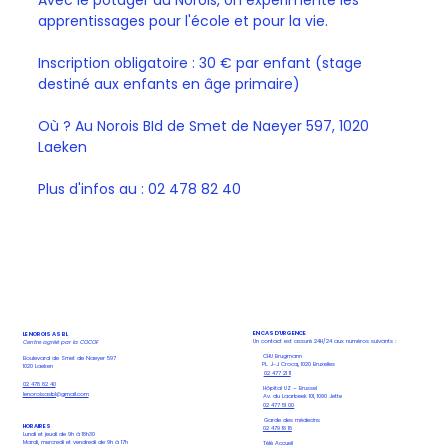
apprentissages pour l'école et pour la vie.
Inscription obligatoire : 30 € par enfant (stage 
destiné aux enfants en âge primaire)
Où ? Au Norois BId de Smet de Naeyer 597, 1020 
Laeken
Plus d'infos au : 02 478 82 40
EN CAS D'URGENCE
LE NOROIS ASBL
Un contact est assuré 24H/24 aux numéros suivants :
Centre agréé par la COCOF
CHU Brugmann
Boulevard de Smet de Naeyer 597
PL. J-J Crocq, 1020 Bruxelles
1020 Laeken
02 477 21 11
02 478 82 40
Hôpital UZ – Brussel
lenoroisasbl@gmail.com
Av. du Laarbeek 101, 1090 Jette
02 477 51 00
Garde des médecins
HORAIRES
02 479 18 18
Lundi et jeudi de 9h à 18h30
Mardi, mercredi et vendredi de 9h à 17h
Télé Accueil