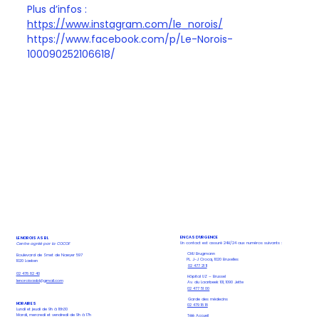
Plus d’infos :
https://www.instagram.com/le_norois/
https://www.facebook.com/p/Le-Norois-
100090252106618/
EN CAS D'URGENCE
LE NOROIS ASBL
Un contact est assuré 24H/24 aux numéros suivants :
Centre agréé par la COCOF
CHU Brugmann
Boulevard de Smet de Naeyer 597
PL. J-J Crocq, 1020 Bruxelles
1020 Laeken
02 477 21 11
02 478 82 40
Hôpital UZ – Brussel
lenoroisasbl@gmail.com
Av. du Laarbeek 101, 1090 Jette
02 477 51 00
Garde des médecins
HORAIRES
02 479 18 18
Lundi et jeudi de 9h à 18h30
Mardi, mercredi et vendredi de 9h à 17h
Télé Accueil